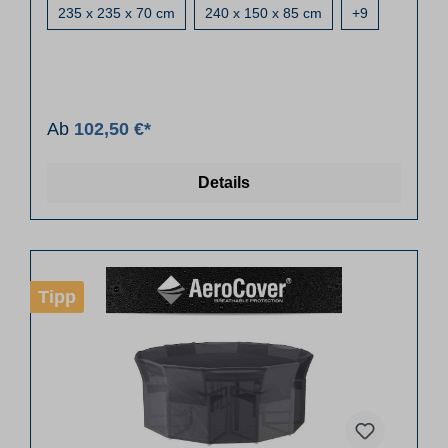
235 x 235 x 70 cm
240 x 150 x 85 cm
+
9
Ab
102,50 €*
Details
Tipp