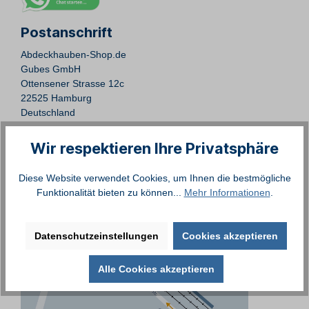
Postanschrift
Abdeckhauben-Shop.de
Gubes GmbH
Ottensener Strasse 12c
22525 Hamburg
Deutschland
Hinweis:
Wir respektieren Ihre Privatsphäre
Vor Kundenbesuchen bitten wir um kurze telefonische
Absprache, vielen Dank!
Diese Website verwendet Cookies, um Ihnen die bestmögliche
Funktionalität bieten zu können...
Mehr Informationen
.
Anfahrtskizze
Datenschutzeinstellungen
Cookies akzeptieren
Alle Cookies akzeptieren