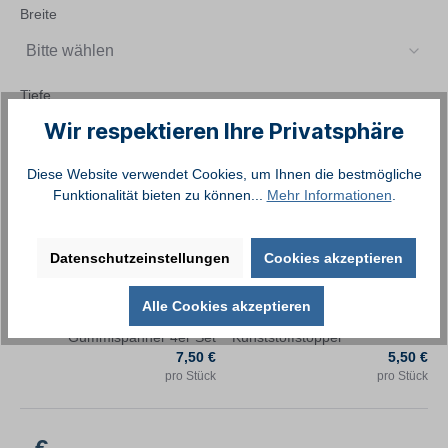
Breite
Bitte wählen
Tiefe
Wir respektieren Ihre Privatsphäre
Bitte wählen
Diese Website verwendet Cookies, um Ihnen die bestmögliche
Funktionalität bieten zu können...
Mehr Informationen
.
Befestigungsmaterial
Mehr Infos
Mehr Infos
Datenschutzeinstellungen
Cookies akzeptieren
Alle Cookies akzeptieren
Befestigungskordel mit
Gummispanner 4er Set
Kunststoffstopper
7,50 €
5,50 €
pro
Stück
pro
Stück