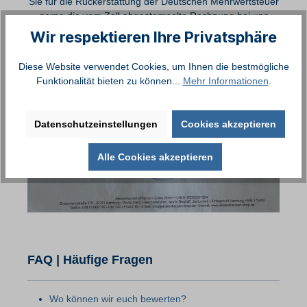
Sie für die Rückerstattung der Deutschen Mehrwertsteuer
gerne die vom Zoll abgestempelte Rechnung bei uns
einreichen. Bitte beachten Sie, dass wir die Rechnung
Wir respektieren Ihre Privatsphäre
zwingend
im Original
benötigen. Sobald uns die
abgestempelte Rechnung im Original sowie Ihre
Diese Website verwendet Cookies, um Ihnen die bestmögliche
vollständige Kontoverbindung vorliegt, erstellen wir Ihnen
Funktionalität bieten zu können...
Mehr Informationen
.
gerne eine entsprechende Gutschrift für die
Rückerstattung der Deutschen Mehrwertsteuer.
Datenschutzeinstellungen
Cookies akzeptieren
Alle Cookies akzeptieren
FAQ | Häufige Fragen
Wo können wir euch bewerten?