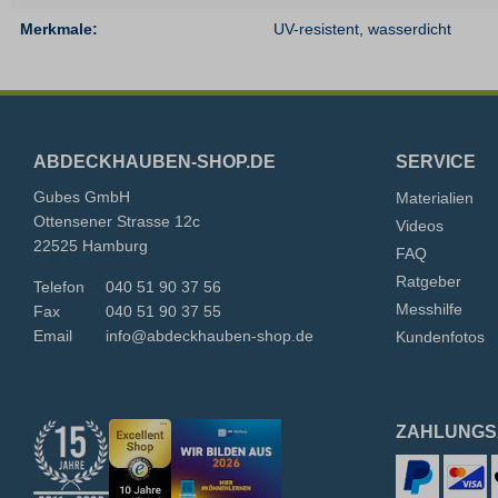
Merkmale:
UV-resistent
, wasserdicht
ABDECKHAUBEN-SHOP.DE
SERVICE
Gubes GmbH
Materialien
Ottensener Strasse 12c
Videos
22525 Hamburg
FAQ
Ratgeber
Telefon
040 51 90 37 56
Messhilfe
Fax
040 51 90 37 55
Email
info@abdeckhauben-shop.de
Kundenfotos
ZAHLUNGS