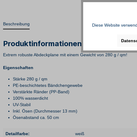
Beschreibung
Diese Website verwende
Datens
Produktinformationen "PE-Plane / We
Extrem robuste Abdeckplane mit einem Gewicht von 280 g / qm!
Eigenschaften
Stärke 280 g / qm
PE-beschichtetes Bändchengewebe
Verstärkte Ränder (PP-Band)
100% wasserdicht
UV-Stabil
Inkl. Ösen (Durchmesser 13 mm)
Ösenabstand ca. 50 cm
Detailfarbe:
weiß