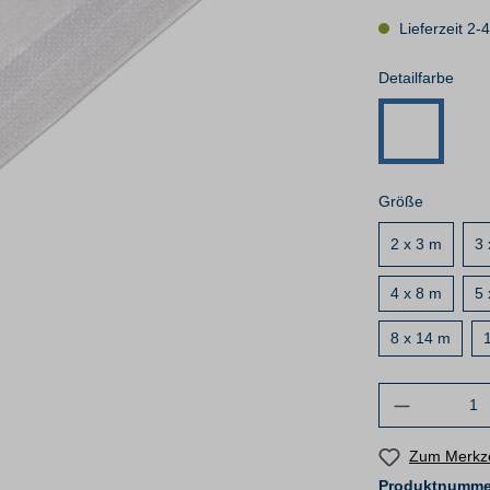
Lieferzeit 2-
Detailfarbe
Größe
2 x 3 m
3 
4 x 8 m
5 
8 x 14 m
Zum Merkze
Produktnumme