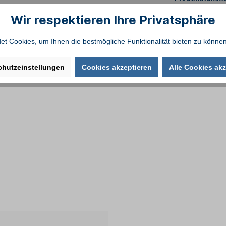
Wir respektieren Ihre Privatsphäre
t Cookies, um Ihnen die bestmögliche Funktionalität bieten zu können
chutzeinstellungen
Cookies akzeptieren
Alle Cookies akz
iss (280g/qm) - ca. 3x6 m"