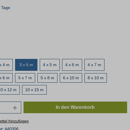
4 Tage
x 4 m
3 x 6 m
4 x 5 m
4 x 6 m
4 x 7 m
x 6 m
5 x 7 m
5 x 8 m
6 x 10 m
8 x 10 m
10 x 12 m
10 x 15 m
In den Warenkorb
ttel hinzufügen
r:
440306