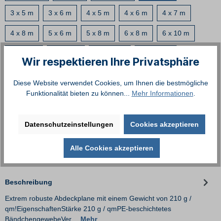
3 x 5 m
3 x 6 m
4 x 5 m
4 x 6 m
4 x 7 m
4 x 8 m
5 x 6 m
5 x 8 m
6 x 8 m
6 x 10 m
6 x 12 m
8 x 10 m
10 x 12 m
10 x 16 m
Wir respektieren Ihre Privatsphäre
10 x 20 m
Diese Website verwendet Cookies, um Ihnen die bestmögliche
Funktionalität bieten zu können...
Mehr Informationen
.
In den Warenkorb
Datenschutzeinstellungen
Cookies akzeptieren
Zum Merkzettel hinzufügen
Produktnummer:
430304
Alle Cookies akzeptieren
Beschreibung
Extrem robuste Abdeckplane mit einem Gewicht von 210 g /
qm!EigenschaftenStärke 210 g / qmPE-beschichtetes
BändchengewebeVer…
Mehr