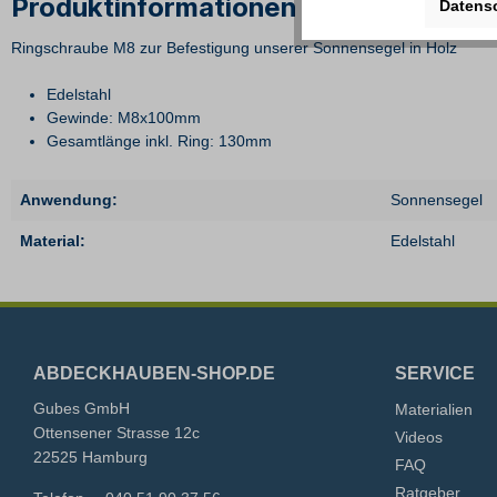
Produktinformationen "M8 x 100 Ring
Datens
Ringschraube M8 zur Befestigung unserer Sonnensegel in Holz
Edelstahl
Gewinde: M8x100mm
Gesamtlänge inkl. Ring: 130mm
Anwendung:
Sonnensegel
Material:
Edelstahl
ABDECKHAUBEN-SHOP.DE
SERVICE
Gubes GmbH
Materialien
Ottensener Strasse 12c
Videos
22525 Hamburg
FAQ
Ratgeber