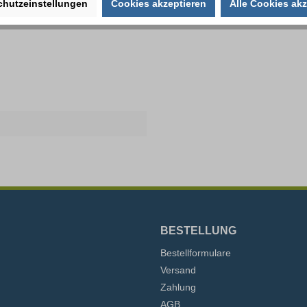
schraube, Edelstahl"
chutzeinstellungen
Cookies akzeptieren
Alle Cookies akz
BESTELLUNG
Bestellformulare
Versand
Zahlung
AGB