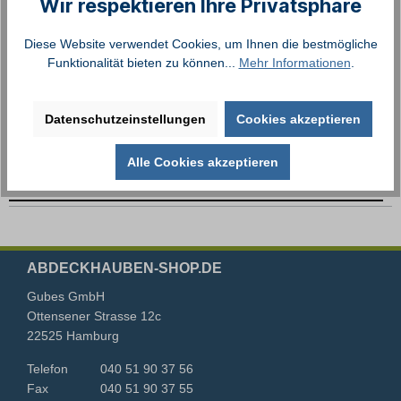
Wir respektieren Ihre Privatsphäre
Zum Merkzettel hinzufügen
Produktnummer:
211225G
Diese Website verwendet Cookies, um Ihnen die bestmögliche
Funktionalität bieten zu können...
Mehr Informationen
.
Beschreibung
Datenschutzeinstellungen
Cookies akzeptieren
HDPE Sichtschutzgewebe für Balkone, Terrassen und
Alle Cookies akzeptieren
Tennisplätze. UV-stabil, reißfest sowie universell einsetzbar.
Unsere HDPE…
Mehr
ABDECKHAUBEN-SHOP.DE
Gubes GmbH
Ottensener Strasse 12c
22525 Hamburg
Telefon
040 51 90 37 56
Fax
040 51 90 37 55