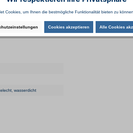
t Cookies, um Ihnen die bestmögliche Funktionalität bieten zu können
en)!
chutzeinstellungen
Cookies akzeptieren
Alle Cookies akz
m) links & rechts
telecht
, wasserdicht