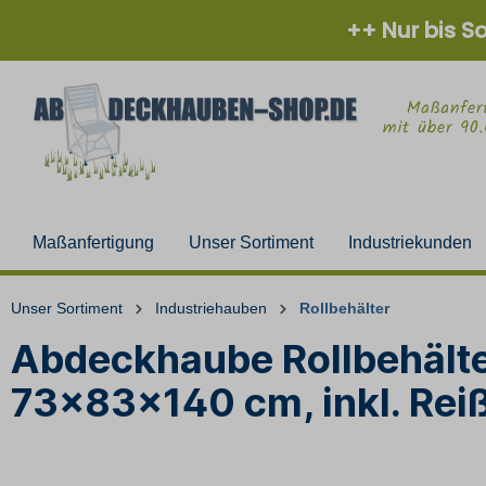
++ Nur bis S
Maßanfertigung
Unser Sortiment
Industriekunden
Unser Sortiment
Industriehauben
Rollbehälter
Abdeckhaube Rollbehälter
73x83x140 cm, inkl. Rei