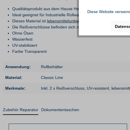
Qualitätsprodukt aus dem Hause Heinemeyer
Diese Website verwende
Ideal geeignet für Industrielle Rollwagen
Dieses Material ist
lebensmittelunbedenklich
(Zertifikat vorhand
Datens
Die Reißverschlüsse befinden sich immer auf einer B-Seite (73 c
Ohne Ösen
Wasserfest
UV-stabilisiert
Farbe Transparent
Anwendung:
Rollbehälter
Material:
Classic Line
Merkmale:
Inkl. 2 x Reißverschluss
, UV-resistent
, lebensmit
Zubehör Reparatur
Dokumententaschen