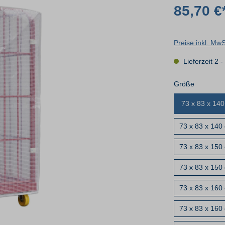
85,70 €
Preise inkl. Mw
Lieferzeit 2 
Größe
73 x 83 x 140
73 x 83 x 140
73 x 83 x 150 
73 x 83 x 150
73 x 83 x 160 
73 x 83 x 160